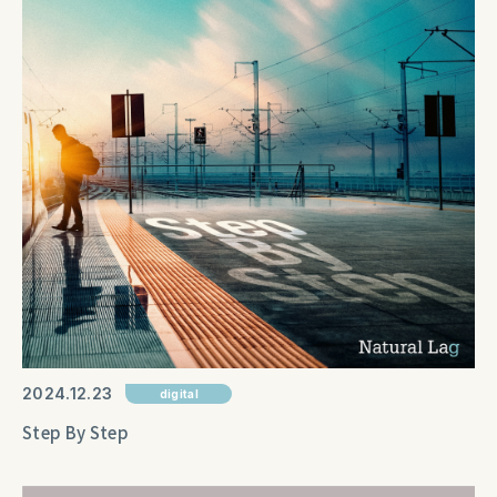
2024
12
23
digital
Step By Step