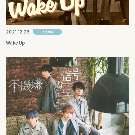
2021
12
26
digital
Wake Up