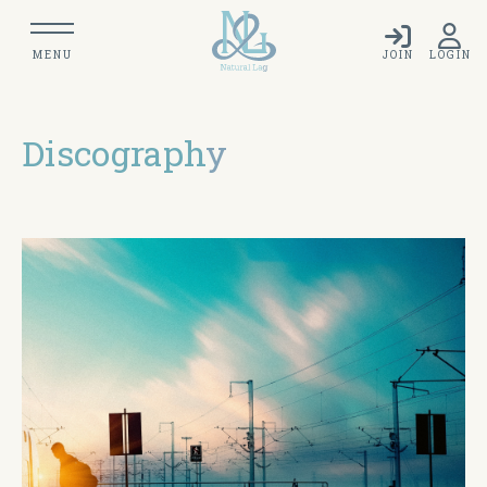
MENU
JOIN
LOGIN
Discograph
y