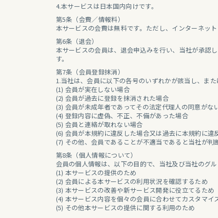
4.本サービスは日本国内向けです。
第5条（会費／情報料）
本サービスの会費は無料です。ただし、インターネット
第6条（退会）
本サービスの会員は、退会申込みを行い、当社が承認し
す。
第7条（会員登録抹消）
1.当社は、会員に以下の各号のいずれかが該当し、ま
(1) 会員が実在しない場合
(2) 会員が過去に登録を抹消された場合
(3) 会員が未成年者であってその法定代理人の同意がな
(4) 登録内容に虚偽、不正、不備があった場合
(5) 会員と連絡が取れない場合
(6) 会員が本規約に違反した場合又は過去に本規約に
(7) その他、会員であることが不適当であると当社が判
第8条（個人情報について）
会員の個人情報は、以下の目的で、当社及び当社のグル
(1) 本サービスの提供のため
(2) 会員による本サービスの利用状況を確認するため
(3) 本サービスの改善や新サービス開発に役立てるため
(4) 本サービス内容を個々の会員に合わせてカスタマイ
(5) その他本サービスの提供に関する利用のため