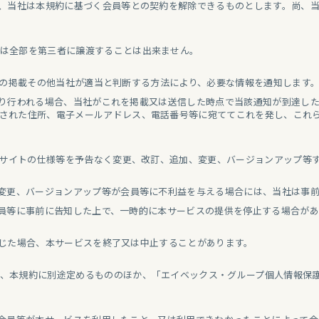
合、当社は本規約に基づく会員等との契約を解除できるものとします。尚、
は全部を第三者に譲渡することは出来ません。
トへの掲載その他当社が適当と判断する方法により、必要な情報を通知します
より行われる場合、当社がこれを掲載又は送信した時点で当該通知が到達し
された住所、電子メールアドレス、電話番号等に宛ててこれを発し、これ
ebサイトの仕様等を予告なく変更、改訂、追加、変更、バージョンアップ等
、変更、バージョンアップ等が会員等に不利益を与える場合には、当社は事
会員等に事前に告知した上で、一時的に本サービスの提供を停止する場合が
生じた場合、本サービスを終了又は中止することがあります。
、本規約に別途定めるもののほか、「エイベックス・グループ個人情報保