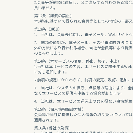
2.会員等が前項に違反し、又は違反する恐れのある場
負いません。
第12条（譲渡の禁止）
本規約に基づいて得られた会員等としての地位の一部又
第13条（通知）
1. 当社は、会員等に対し、電子メール、Webサイ
2. 前項の通知が、電子メール、その他電磁的方法に
外の方法により行われる場合、当社が会員等により提供
のとみなします。
第14条（本サービスの変更、停止、終了、中止）
1.当社は本サービスの内容、本サービスに関連するW
に対し通知します。
2.前項の規定にかかわらず、前項の変更、改訂、追加
3. 当社は、システムの保守、点検等の理由により、
なく本サービスの提供を中断する場合があります。
4. 当社は、本サービスの運営上やむを得ない事情が
第15条（個人情報保護方針）
会員等が当社に提供した個人情報の取り扱いについては
適用されます。
第16条 (当社の免責)