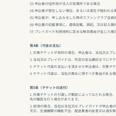
(3) 申込者の住所地が法人の営業所である場合
(4) 申込者が実在しない場合、あるいは実在が疑われる
(5) 申込者が、申し込みをした時点でファンクラブ会
(6) 申込書の記載事項に、虚偽記載、誤記、又は記入漏
(7) プレイガイド利用規約に定める無効事由が生じた場
第4条（代金の支払）
1. 対象チケットが有料の場合、申込者は、当社又は
2. 当社又はプレイガイドは、所定の支払期日までに
3. チケット代金の支払いを済ませた申込者は、対象
4. チケット代金は、当社の責めに帰すべき事由がある
第5条（チケットの送付）
1. 対象チケットの引渡しが郵送によってなされる場
先の確認を行う場合があります。
2. 前項の場合、当社は当社又はプレイガイドが申込
天災、交通機関の機能不全、配送業者の故意又は過失等