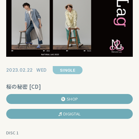
2023
02
22
WED
SINGLE
桜の秘密 [CD]
SHOP
DIGIGTAL
DISC 1