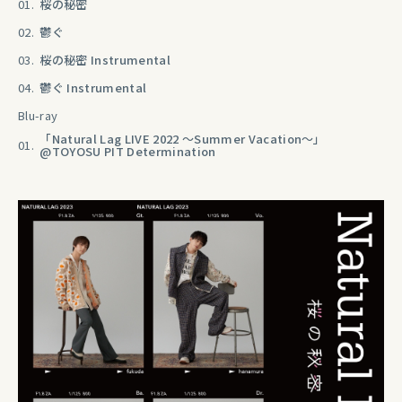
01.
桜の秘密
02.
鬱ぐ
03.
桜の秘密 Instrumental
04.
鬱ぐ Instrumental
Blu-ray
「Natural Lag LIVE 2022 ～Summer Vacation～」
01.
@TOYOSU PIT Determination