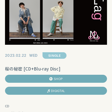
2023
02
22
WED
SINGLE
桜の秘密 [CD+Blu-ray Disc]
SHOP
DIGIGTAL
CD