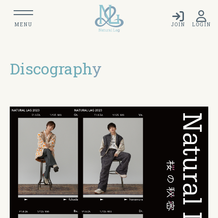
MENU
JOIN
LOGIN
Discograph
y