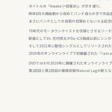
タイトルの「Awake (=目覚め)」が示す通り、
昨年8月の再始動から改めてバンド自らの手で作品
まさにバンドとしての自我の目覚めともいえる記念
70年代のモータウンテイストを彷彿とさせるリード楽
新曲としてVo. 花村想太がDa-iCE結成以前に
そして2021年に配信シングルとしてリリースされた「D
2020年のオンラインライブで初披露された「I am a
DVDではその2020年に開催されたオンラインライブ「Natura
第1回目と第2回目の模様収録!Natural Lagの新