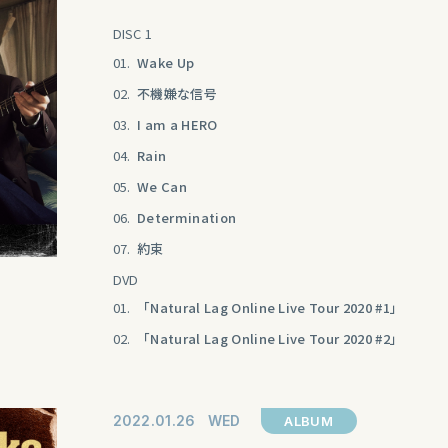
DISC 1
01.
Wake Up
02.
不機嫌な信号
03.
I am a HERO
04.
Rain
05.
We Can
06.
Determination
07.
約束
DVD
01.
「Natural Lag Online Live Tour 2020 #1」
02.
「Natural Lag Online Live Tour 2020 #2」
2022
01
26
WED
ALBUM