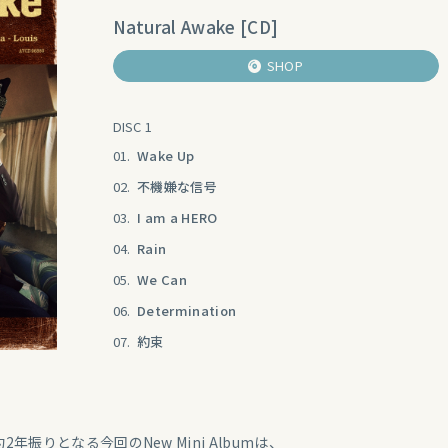
Natural Awake [CD]
SHOP
DISC 1
01.
Wake Up
02.
不機嫌な信号
03.
I am a HERO
04.
Rain
05.
We Can
06.
Determination
07.
約束
約2年振りとなる今回のNew Mini Albumは、