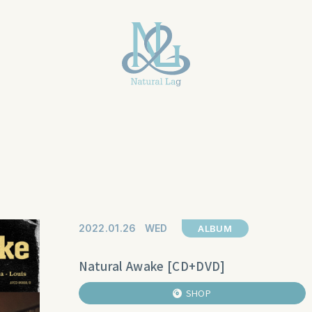
2022
01
26
WED
ALBUM
Natural Awake [CD+DVD]
SHOP